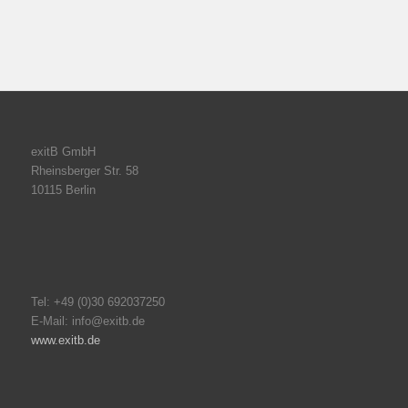
exitB GmbH
Rheinsberger Str. 58
10115 Berlin
Tel: +49 (0)30 692037250
E-Mail: info@exitb.de
www.exitb.de