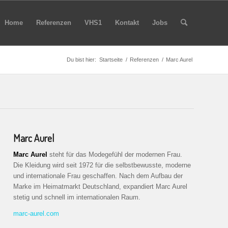
Home
Referenzen
VHS1
Kontakt
Jobs
Du bist hier:
Startseite
/
Referenzen
/
Marc Aurel
Marc Aurel
Marc Aurel
steht für das Modegefühl der modernen Frau.
Die Kleidung wird seit 1972 für die selbstbewusste, moderne
und internationale Frau geschaffen. Nach dem Aufbau der
Marke im Heimatmarkt Deutschland, expandiert Marc Aurel
stetig und schnell im internationalen Raum.
marc-aurel.com