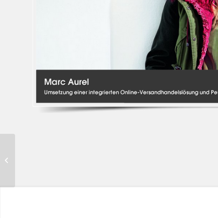
Platzangst progressive
freeride